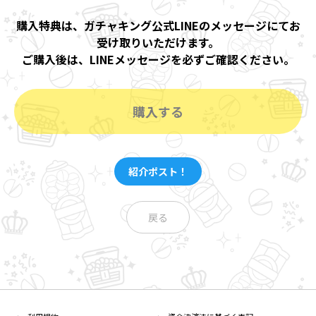
購入特典は、ガチャキング公式LINEのメッセージにてお
受け取りいただけます。
ご購入後は、LINEメッセージを必ずご確認ください。
購入する
紹介ポスト！
戻る