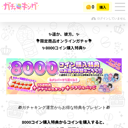
0
購入
ログインしていません
✨遥か、彼方。✨
💐限定商品オンラインガチャ💐
✨8000コイン購入特典✨
🎁ガチャキング運営からお得な特典をプレゼント🎁
8000
コイン購入特典からコインを購入すると、