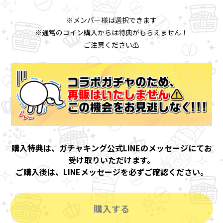
※メンバー様は選択できます
※通常のコイン購入からは特典がもらえません！
ご注意ください⚠️
購入特典は、ガチャキング公式LINEのメッセージにてお
受け取りいただけます。
ご購入後は、LINEメッセージを必ずご確認ください。
購入する