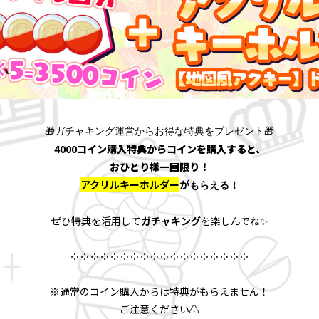
🎁ガチャキング運営からお得な特典をプレゼント🎁
4000
コイン購入特典からコインを購入すると、
おひとり様一回限り！
アクリルキーホルダー
が
もらえる！
ぜひ特典を活用して
ガチャキング
を楽しんでね✨
༶ ༶ ༶ ༶ ༶ ༶ ༶ ༶ ༶ ༶ ༶ ༶ ༶ ༶ ༶ ༶ ༶ ༶
※通常のコイン購入からは特典がもらえません！
ご注意ください⚠️