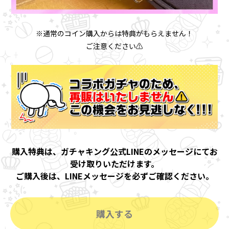
※通常のコイン購入からは特典がもらえません！
ご注意ください⚠️
購入特典は、ガチャキング公式LINEのメッセージにてお
受け取りいただけます。
ご購入後は、LINEメッセージを必ずご確認ください。
購入する