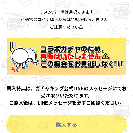
※メンバー様は選択できます
※通常のコイン購入からは特典がもらえません！
ご注意ください⚠️
購入特典は、ガチャキング公式LINEのメッセージにてお
受け取りいただけます。
ご購入後は、LINEメッセージを必ずご確認ください。
購入する