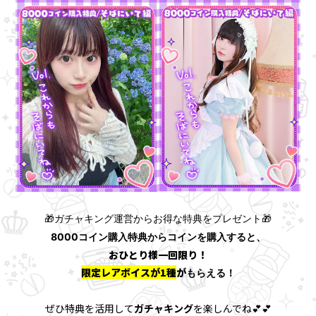
🎁ガチャキング運営からお得な特典をプレゼント🎁
8000コイン購入特典からコインを購入すると、
おひとり様一回限り！
限定レアボイスが1種
が
もらえる！
ぜひ特典を活用して
ガチャキング
を楽しんでね💕
💕