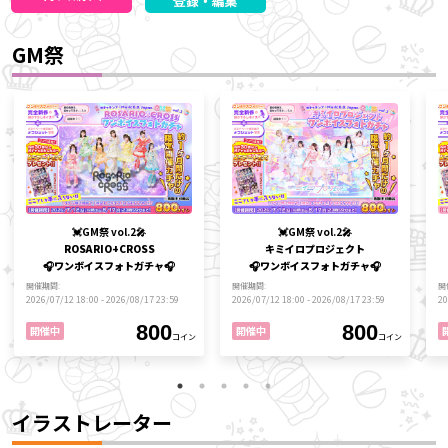
GM祭
💓
GM祭 vol.2
🎤
💓
GM祭 vol.2
🎤
ROSARIO+CROSS
キミイロプロジェクト
🎧ワンボイスフォトガチャ
🎧ワンボイスフォトガチャ
🎧
🎧
開催期間
開催期間
開
2026/07/12 18:00 - 2026/08/17 23:59
2026/07/12 18:00 - 2026/08/17 23:59
20
800
800
開催中
開催中
コイン
コイン
イラストレーター