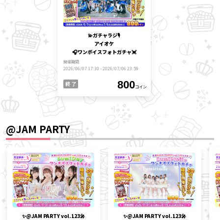
💫ガチャラジ🎙️
アイオケ
🎧ワンボイスフォトガチャ💓
開催期間
2026/06/07 17:30 - 2026/07/06 23:59
800
終 了
コイン
@JAM PARTY
✨@JAM PARTY vol.123🎤
✨@JAM PARTY vol.123🎤